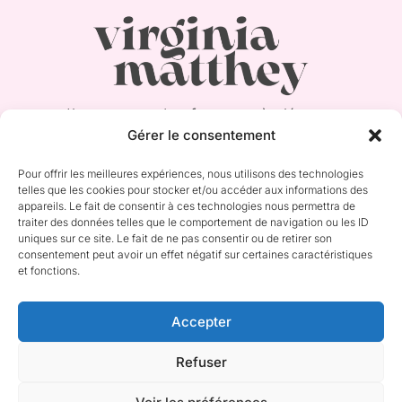
J’encourage les femmes à s’écouter
Gérer le consentement
et à se faire confiance à travers leur
corps, cycle et intuition.
Pour offrir les meilleures expériences, nous utilisons des technologies
telles que les cookies pour stocker et/ou accéder aux informations des
appareils. Le fait de consentir à ces technologies nous permettra de
traiter des données telles que le comportement de navigation ou les ID
uniques sur ce site. Le fait de ne pas consentir ou de retirer son
consentement peut avoir un effet négatif sur certaines caractéristiques
et fonctions.
code promo iHerb
Accepter
économise 5% sur ma
boutique bien-être préférée
Refuser
avec le code